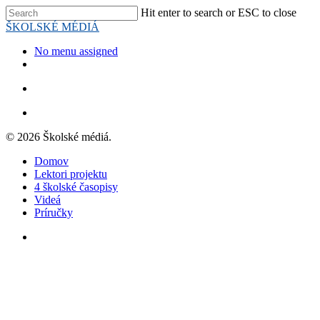
Skip
Hit enter to search or ESC to close
to
Close
ŠKOLSKÉ MÉDIÁ
main
Search
content
search
Menu
No menu assigned
youtube
search
Menu
© 2026 Školské médiá.
Close
Domov
Menu
Lektori projektu
4 školské časopisy
Videá
Príručky
youtube