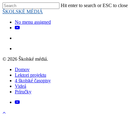
Skip
Hit enter to search or ESC to close
to
Close
ŠKOLSKÉ MÉDIÁ
main
Search
content
search
Menu
No menu assigned
youtube
search
Menu
© 2026 Školské médiá.
Close
Domov
Menu
Lektori projektu
4 školské časopisy
Videá
Príručky
youtube